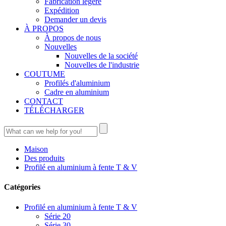
Fabrication légère
Expédition
Demander un devis
À PROPOS
À propos de nous
Nouvelles
Nouvelles de la société
Nouvelles de l'industrie
COUTUME
Profilés d'aluminium
Cadre en aluminium
CONTACT
TÉLÉCHARGER
Maison
Des produits
Profilé en aluminium à fente T & V
Catégories
Profilé en aluminium à fente T & V
Série 20
Série 30