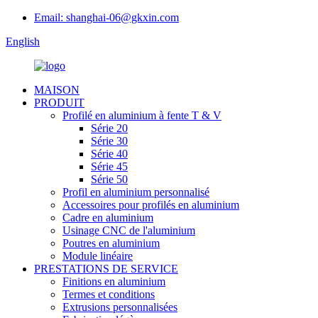
Email: shanghai-06@gkxin.com
English
MAISON
PRODUIT
Profilé en aluminium à fente T & V
Série 20
Série 30
Série 40
Série 45
Série 50
Profil en aluminium personnalisé
Accessoires pour profilés en aluminium
Cadre en aluminium
Usinage CNC de l'aluminium
Poutres en aluminium
Module linéaire
PRESTATIONS DE SERVICE
Finitions en aluminium
Termes et conditions
Extrusions personnalisées