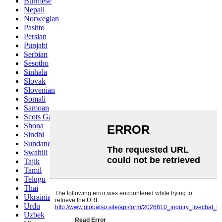
Burmese
Nepali
Norwegian
Pashto
Persian
Punjabi
Serbian
Sesotho
Sinhala
Slovak
Slovenian
Somali
Samoan
Scots Gaelic
Shona
Sindhi
Sundanese
Swahili
Tajik
Tamil
Telugu
Thai
Ukrainian
Urdu
Uzbek