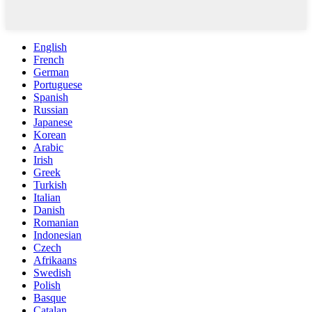
English
French
German
Portuguese
Spanish
Russian
Japanese
Korean
Arabic
Irish
Greek
Turkish
Italian
Danish
Romanian
Indonesian
Czech
Afrikaans
Swedish
Polish
Basque
Catalan