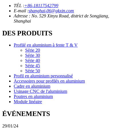
TÉL :
+86-18117542799
E-mail :
shanghai-06@gkxin.com
Adresse : No. 529 Xinyu Road, district de Songjiang,
Shanghai
DES PRODUITS
Profilé en aluminium à fente T & V
Série 20
Série 30
Série 40
Série 45
Série 50
Profil en aluminium personnalisé
Accessoires pour profilés en aluminium
Cadre en aluminium
Usinage CNC de l'aluminium
Poutres en aluminium
Module linéaire
ÉVÉNEMENTS
29/01/24