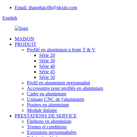
Email: shanghai-06@gkxin.com
English
MAISON
PRODUIT
Profilé en aluminium à fente T & V
Série 20
Série 30
Série 40
Série 45
Série 50
Profil en aluminium personnalisé
Accessoires pour profilés en aluminium
Cadre en aluminium
Usinage CNC de l'aluminium
Poutres en aluminium
Module linéaire
PRESTATIONS DE SERVICE
Finitions en aluminium
Termes et conditions
Extrusions personnalisées